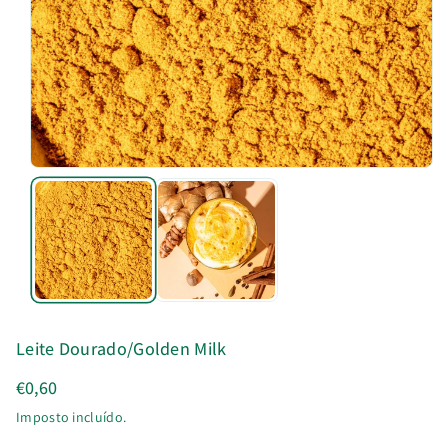
u
t
o
Leite Dourado/Golden Milk
€0,60
Imposto incluído.