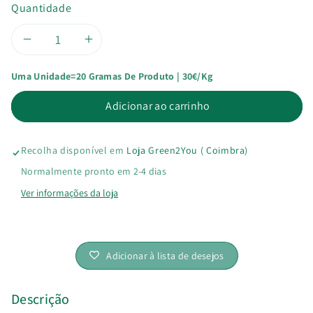
Quantidade
Diminuir
Aumentar
Uma Unidade=20 Gramas De Produto | 30€/kg
a
a
Adicionar ao carrinho
quantidade
quantidade
de
de
Recolha disponível em
Loja Green2You ( Coimbra)
Leite
Leite
Normalmente pronto em 2-4 dias
Ver informações da loja
Dourado/Golden
Dourado/Golden
Milk
Milk
Adicionar à lista de desejos
Descrição