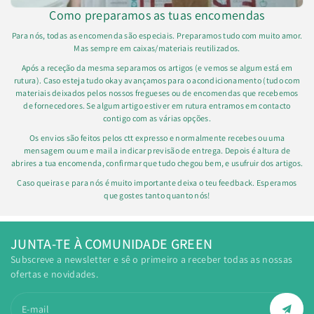
Como preparamos as tuas encomendas
Para nós, todas as encomenda são especiais. Preparamos tudo com muito amor.
Mas sempre em caixas/materiais reutilizados.
Após a receção da mesma separamos os artigos (e vemos se algum está em
rutura). Caso esteja tudo okay avançamos para o acondicionamento (tudo com
materiais deixados pelos nossos fregueses ou de encomendas que recebemos
de fornecedores. Se algum artigo estiver em rutura entramos em contacto
contigo com as várias opções.
Os envios são feitos pelos ctt expresso e normalmente recebes ou uma
mensagem ou um e mail a indicar previsão de entrega. Depois é altura de
abrires a tua encomenda, confirmar que tudo chegou bem, e usufruir dos artigos.
Caso queiras e para nós é muito importante deixa o teu feedback. Esperamos
que gostes tanto quanto nós!
JUNTA-TE À COMUNIDADE GREEN
Subscreve a newsletter e sê o primeiro a receber todas as nossas
ofertas e novidades.
E-mail