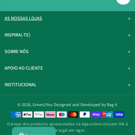
AS NOSSAS LOJAS
INSPIRA(-TE)
SOBRE NÓS
APOIO AO CLIENTE
INSTITUCIONAL
© 2026,
Green2You
Designed and Developed by Bag it
M
é
O preço dos produtos apresentados na loja online incluem IVA à
t
taxa legal em vigor.
o