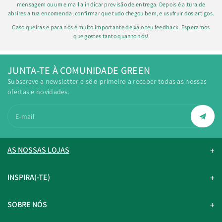
mensagem ou um e mail a indicar previsão de entrega. Depois é altura de
abrires a tua encomenda, confirmar que tudo chegou bem, e usufruir dos artigos.
Caso queiras e para nós é muito importante deixa o teu feedback. Esperamos
que gostes tanto quanto nós!
JUNTA-TE À COMUNIDADE GREEN
Subscreve a newsletter e sê o primeiro a receber todas as nossas
ofertas e novidades.
E-mail
AS NOSSAS LOJAS
INSPIRA(-TE)
SOBRE NÓS