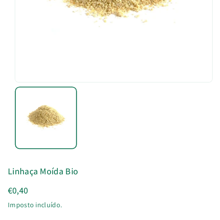
u
t
o
Linhaça Moída Bio
€0,40
Imposto incluído.