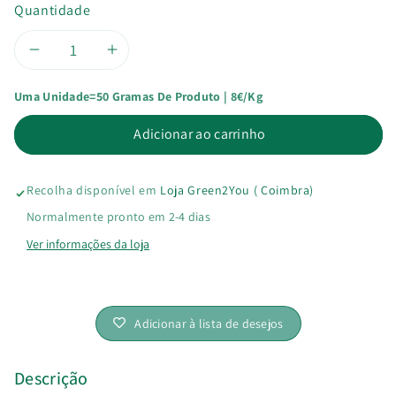
Quantidade
Diminuir
Aumentar
Uma Unidade=50 Gramas De Produto | 8€/kg
a
a
Adicionar ao carrinho
quantidade
quantidade
de
de
Recolha disponível em
Loja Green2You ( Coimbra)
Linhaça
Linhaça
Normalmente pronto em 2-4 dias
Ver informações da loja
Moída
Moída
Bio
Bio
Adicionar à lista de desejos
Descrição