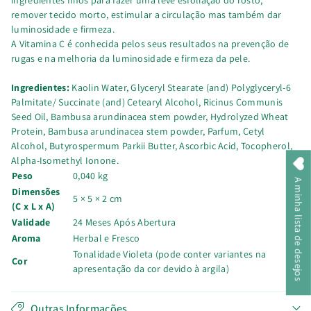
remover tecido morto, estimular a circulação mas também dar
luminosidade e firmeza.
A Vitamina C é conhecida pelos seus resultados na prevenção de
rugas e na melhoria da luminosidade e firmeza da pele.
Ingredientes:
Kaolin Water, Glyceryl Stearate (and) Polyglyceryl-6
Palmitate/ Succinate (and) Cetearyl Alcohol, Ricinus Communis
Seed Oil, Bambusa arundinacea stem powder, Hydrolyzed Wheat
Protein, Bambusa arundinacea stem powder, Parfum, Cetyl
Alcohol, Butyrospermum Parkii Butter, Ascorbic Acid, Tocopherol,
Alpha-Isomethyl Ionone.
Peso
0,040 kg
A minha lista de desejos
Dimensões
5 × 5 × 2 cm
(C x L x A)
Validade
24 Meses Após Abertura
Aroma
Herbal e Fresco
Tonalidade Violeta (pode conter variantes na
Cor
apresentação da cor devido à argila)
Outras Informações