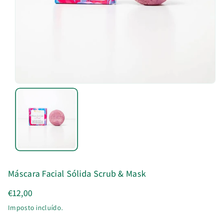
u
t
o
Máscara Facial Sólida Scrub & Mask
€12,00
Imposto incluído.