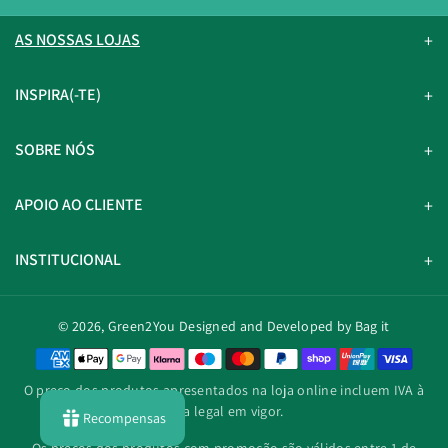
AS NOSSAS LOJAS
INSPIRA(-TE)
SOBRE NÓS
APOIO AO CLIENTE
INSTITUCIONAL
© 2026,
Green2You
Designed and Developed by Bag it
M
é
O preço dos produtos apresentados na loja online incluem IVA à
t
taxa legal em vigor.
Recompensas
o
d
Os preços dos produtos com promoção são válidos entre 1 de