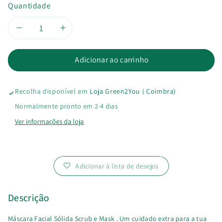
Quantidade
Diminuir
Aumentar
a
a
Adicionar ao carrinho
quantidade
quantidade
Recolha disponível em
Loja Green2You ( Coimbra)
de
de
Normalmente pronto em 2-4 dias
Máscara
Máscara
Ver informações da loja
Facial
Facial
Sólida
Sólida
Adicionar à lista de desejos
Scrub
Scrub
Descrição
&amp;
&amp;
Máscara Facial Sólida Scrub e Mask . Um cuidado extra para a tua