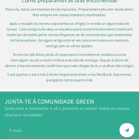
Como preparamos as tuas encomendas
Para nós, todas as encomenda são especiais. Preparamos tudo com muito amor.
Mas sempre em caixas/materiais reutilizados.
Após a receção da mesma separamos os artigos (e vemos se algum está em
rutura). Caso esteja tudo okay avançamos para o acondicionamento (tudo com
materiais deixados pelos nossos fregueses ou de encomendas que recebemos
de fornecedores. Se algum artigo estiver em rutura entramos em contacto
contigo com as várias opções.
Os envios são feitos pelos ctt expresso e normalmente recebes ou uma
mensagem ou um e mail a indicar previsão de entrega. Depois é altura de
abrires a tua encomenda, confirmar que tudo chegou bem, e usufruir dos artigos.
Caso queiras e para nós é muito importante deixa o teu feedback. Esperamos
que gostes tanto quanto nós!
JUNTA-TE À COMUNIDADE GREEN
Subscreve a newsletter e sê o primeiro a receber todas as nossas
ofertas e novidades.
E-mail