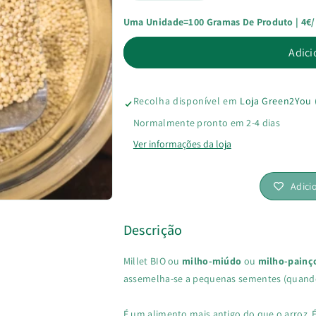
Uma Unidade=100 Gramas De Produto | 4€
a
a
Adici
quantidade
quantidade
de
de
Recolha disponível em
Loja Green2You 
Millet
Millet
Normalmente pronto em 2-4 dias
BIO
BIO
Ver informações da loja
Adici
Descrição
Millet BIO ou
milho-miúdo
ou
milho-painç
assemelha-se a pequenas sementes (quando
É um alimento mais antigo do que o arroz. É