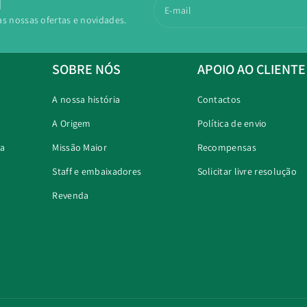
N
E-mail
as nossas ofertas e novidades.
SOBRE NÓS
APOIO AO CLIENTE
A nossa história
Contactos
A Origem
Política de envio
ra
Missão Maior
Recompensas
Staff e embaixadores
Solicitar livre resolução
Revenda