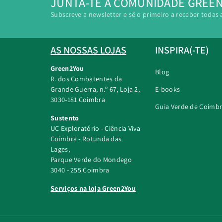
JUNTA-TE À COMUNIDADE GREE
Subscreve a newsletter e sê o primeiro a receber todas 
AS NOSSAS LOJAS
INSPIRA(-TE)
Green2You
Blog
R. dos Combatentes da
Grande Guerra, n.º 67, Loja 2,
E-books
3030-181 Coimbra
Guia Verde de Coimb
Sustento
UC Exploratório - Ciência Viva
Coimbra - Rotunda das
Lages,
Parque Verde do Mondego
3040 - 255 Coimbra
Serviços na loja Green2You