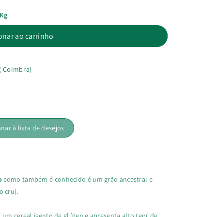
/kg
onar ao carrinho
( Coimbra)
onar à lista de desejos
o
como também é conhecido é um grão ancestral e
 cru).
 um cereal isento de glúten e apresenta alto teor de