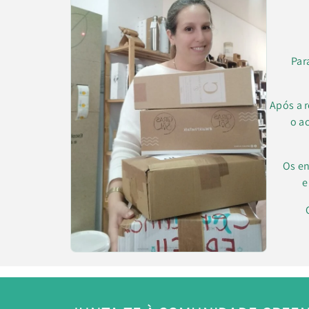
Par
Após a 
o a
Os en
e