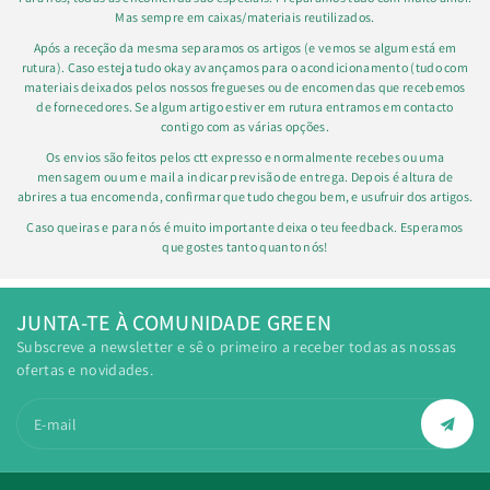
Mas sempre em caixas/materiais reutilizados.
Após a receção da mesma separamos os artigos (e vemos se algum está em
rutura). Caso esteja tudo okay avançamos para o acondicionamento (tudo com
materiais deixados pelos nossos fregueses ou de encomendas que recebemos
de fornecedores. Se algum artigo estiver em rutura entramos em contacto
contigo com as várias opções.
Os envios são feitos pelos ctt expresso e normalmente recebes ou uma
mensagem ou um e mail a indicar previsão de entrega. Depois é altura de
abrires a tua encomenda, confirmar que tudo chegou bem, e usufruir dos artigos.
Caso queiras e para nós é muito importante deixa o teu feedback. Esperamos
que gostes tanto quanto nós!
JUNTA-TE À COMUNIDADE GREEN
Subscreve a newsletter e sê o primeiro a receber todas as nossas
ofertas e novidades.
E-mail