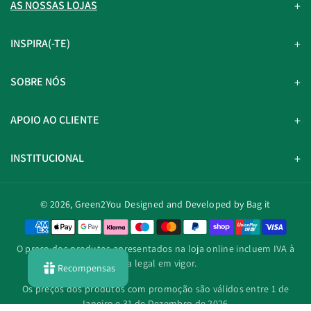
AS NOSSAS LOJAS
INSPIRA(-TE)
SOBRE NÓS
APOIO AO CLIENTE
INSTITUCIONAL
© 2026,
Green2You
Designed and Developed by Bag it
M
é
O preço dos produtos apresentados na loja online incluem IVA à
t
taxa legal em vigor.
Recompensas
o
d
Os preços dos produtos com promoção são válidos entre 1 de
o
Janeiro e 31 de Dezembro de 2026.