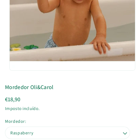
u
t
o
Mordedor Oli&Carol
€18,90
Imposto incluído.
Mordedor: