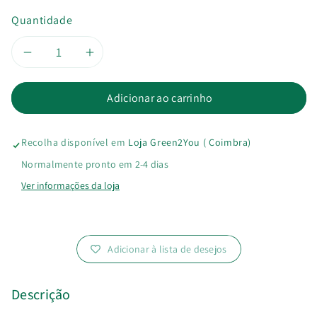
Quantidade
Diminuir
Aumentar
a
a
Adicionar ao carrinho
quantidade
quantidade
Recolha disponível em
Loja Green2You ( Coimbra)
de
de
Normalmente pronto em 2-4 dias
Mordedor
Mordedor
Ver informações da loja
Oli&amp;Carol
Oli&amp;Carol
Adicionar à lista de desejos
Descrição