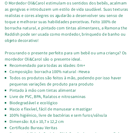
O Mordedor Oli&Carol estimulam os sentidos dos bebês, acalmam
as gengivas e introduzem um estilo de vida saudável. Suas texturas
realistas e cores alegres os ajudarão a desenvolver seu senso de
toque e melhorar suas habilidades percetivas. Feito 100% de
borracha natural, e pintado com tintas alimentares, a Ramona the
Raddish pode ser usada como mordedor, brinquedo de banho ou
objeto decorativo!
Procurando o presente perfeito para um bebê ou uma criança? Os
mordedor Oli&Carol são o presente ideal.
Recomendado para todas as idades: 0m+
Composição: borracha 100% natural -Hevea
Todos os produtos são feitos à mão, podendo por isso haver
pequenas variações de produto para produto
Pintado à mão com tintas alimentar
Livre de PVC, BPA, ftalatos e nitrosaminas
Biodegradável e ecológico
Macio e flexível, fácil de manusear e mastigar
100% higiénico, livre de bactérias e sem furos/válvula
Dimensão: 8,6 x 10,7 x 12,2 cm
Certificado Bureau Veritas