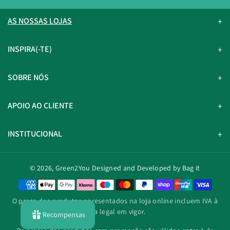
AS NOSSAS LOJAS
INSPIRA(-TE)
SOBRE NÓS
APOIO AO CLIENTE
INSTITUCIONAL
© 2026,
Green2You
Designed and Developed by Bag it
M
é
O preço dos produtos apresentados na loja online incluem IVA à
t
taxa legal em vigor.
Recompensas
o
d