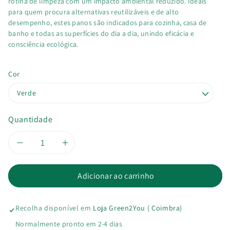
rotina de limpeza com um impacto ambiental reduzido. Ideais
para quem procura alternativas reutilizáveis e de alto
desempenho, estes panos são indicados para cozinha, casa de
banho e todas as superfícies do dia a dia, unindo eficácia e
consciência ecológica.
Cor
Quantidade
Diminuir
Aumentar
a
a
Adicionar ao carrinho
quantidade
quantidade
Recolha disponível em
Loja Green2You ( Coimbra)
de
de
Normalmente pronto em 2-4 dias