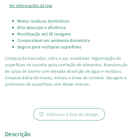
Panos
Panos
Ver informações da loja
Laváveis
Laváveis
Reduz resíduos domésticos
Alta absorção e eficiência
e
e
Reutilização até 30 lavagens
Compostável em ambiente doméstico
Compostáveis
Compostáveis
Seguro para múltiplas superfícies
OK
OK
Limpeza de bancadas, vidro e aço inoxidável. Higienização de
superfícies na cozinha após confeção de alimentos. Manutenção
Compost
Compost
de casas de banho com elevada absorção de água e resíduos.
Limpeza diária de mesas, móveis e áreas de convívio. Secagem e
HOME
HOME
polimento de superfícies sem deixar marcas.
Adicionar à lista de desejos
Descrição