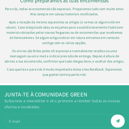
Como preparamos as tuas encomendas
Para nós, todas as encomenda são especiais. Preparamos tudo com muito amor.
Mas sempre em caixas/materiais reutilizados.
Após a receção da mesma separamos os artigos (e vemos se algum está em
rutura). Caso esteja tudo okay avançamos para o acondicionamento (tudo com
materiais deixados pelos nossos fregueses ou de encomendas que recebemos
de fornecedores. Se algum artigo estiver em rutura entramos em contacto
contigo com as várias opções.
Os envios são feitos pelos ctt expresso e normalmente recebes ou uma
mensagem ou um e mail a indicar previsão de entrega. Depois é altura de
abrires a tua encomenda, confirmar que tudo chegou bem, e usufruir dos artigos.
Caso queiras e para nós é muito importante deixa o teu feedback. Esperamos
que gostes tanto quanto nós!
JUNTA-TE À COMUNIDADE GREEN
Subscreve a newsletter e sê o primeiro a receber todas as nossas
ofertas e novidades.
E-mail