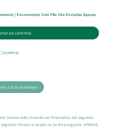
damente | Encomendas Com Pão São Enviadas Apenas
onar ao carrinho
( Coimbra)
onar à lista de desejos
a (massa mãe) deverão ser finalizadas até segunda
a seguinte (fresco) e recebe na 5a feira seguinte. APENAS