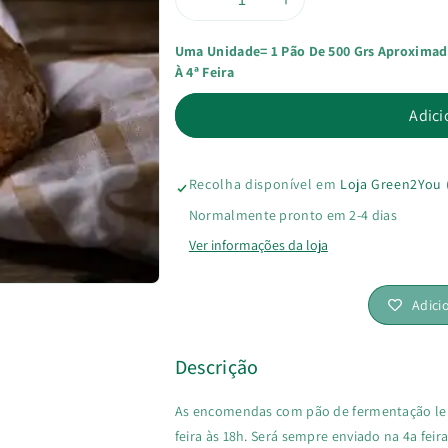
Diminuir
Aumentar
Uma Unidade= 1 Pão De 500 Grs Aproxima
a
a
À 4ª Feira
quantidade
quantidade
Adici
de
de
Pão
Pão
Recolha disponível em
Loja Green2You 
Normalmente pronto em 2-4 dias
Trigo
Trigo
Ver informações da loja
Sarraceno
Sarraceno
Adici
S/Glúten
S/Glúten
Descrição
As encomendas com pão de fermentação lent
feira às 18h. Será sempre enviado na 4a feir