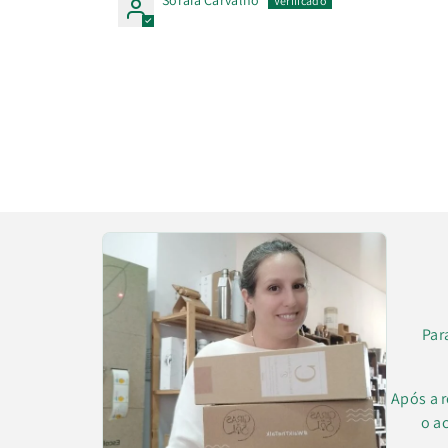
Soraia Carvalho
Par
Após a 
o a