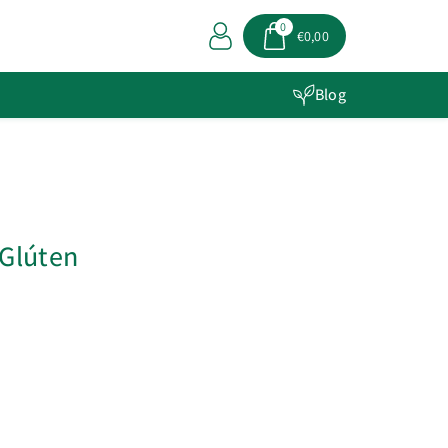
0
€0,00
Blog
/Glúten