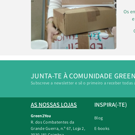
Os en
e
JUNTA-TE À COMUNIDADE GREE
Subscreve a newsletter e sê o primeiro a receber todas 
AS NOSSAS LOJAS
INSPIRA(-TE)
Green2You
Blog
R. dos Combatentes da
Grande Guerra, n.º 67, Loja 2,
E-books
3030-181 Coimbra