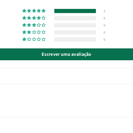
2
0
0
0
0
Escrever uma avaliação