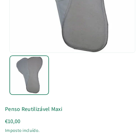
u
t
o
Penso Reutilizável Maxi
€10,00
Imposto incluído.