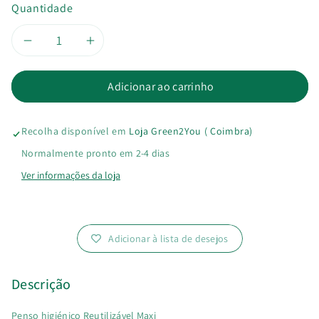
Quantidade
Diminuir
Aumentar
a
a
Adicionar ao carrinho
quantidade
quantidade
Recolha disponível em
Loja Green2You ( Coimbra)
de
de
Normalmente pronto em 2-4 dias
Penso
Penso
Ver informações da loja
Reutilizável
Reutilizável
Maxi
Maxi
Adicionar à lista de desejos
Descrição
Penso higiénico Reutilizável Maxi