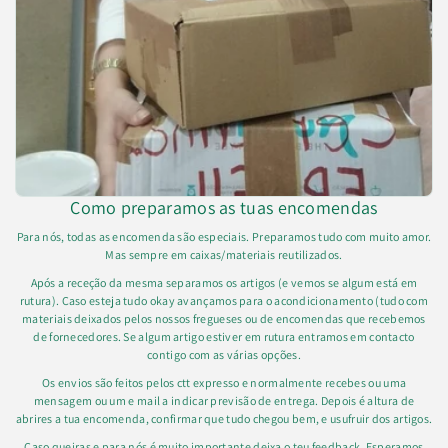
Como preparamos as tuas encomendas
Para nós, todas as encomenda são especiais. Preparamos tudo com muito amor.
Mas sempre em caixas/materiais reutilizados.
Após a receção da mesma separamos os artigos (e vemos se algum está em
rutura). Caso esteja tudo okay avançamos para o acondicionamento (tudo com
materiais deixados pelos nossos fregueses ou de encomendas que recebemos
de fornecedores. Se algum artigo estiver em rutura entramos em contacto
contigo com as várias opções.
Os envios são feitos pelos ctt expresso e normalmente recebes ou uma
mensagem ou um e mail a indicar previsão de entrega. Depois é altura de
abrires a tua encomenda, confirmar que tudo chegou bem, e usufruir dos artigos.
Caso queiras e para nós é muito importante deixa o teu feedback. Esperamos