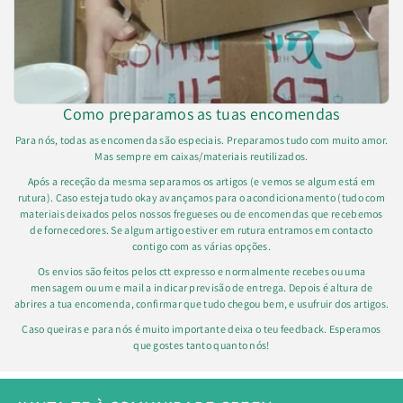
Como preparamos as tuas encomendas
Para nós, todas as encomenda são especiais. Preparamos tudo com muito amor.
Mas sempre em caixas/materiais reutilizados.
Após a receção da mesma separamos os artigos (e vemos se algum está em
rutura). Caso esteja tudo okay avançamos para o acondicionamento (tudo com
materiais deixados pelos nossos fregueses ou de encomendas que recebemos
de fornecedores. Se algum artigo estiver em rutura entramos em contacto
contigo com as várias opções.
Os envios são feitos pelos ctt expresso e normalmente recebes ou uma
mensagem ou um e mail a indicar previsão de entrega. Depois é altura de
abrires a tua encomenda, confirmar que tudo chegou bem, e usufruir dos artigos.
Caso queiras e para nós é muito importante deixa o teu feedback. Esperamos
que gostes tanto quanto nós!