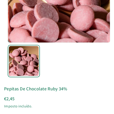
u
t
o
Pepitas De Chocolate Ruby 34%
€2,45
Imposto incluído.