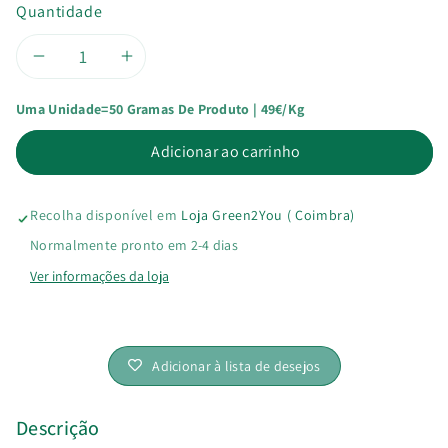
Quantidade
Diminuir
Aumentar
Uma Unidade=50 Gramas De Produto | 49€/kg
a
a
Adicionar ao carrinho
quantidade
quantidade
de
de
Recolha disponível em
Loja Green2You ( Coimbra)
Pepitas
Pepitas
Normalmente pronto em 2-4 dias
Ver informações da loja
de
de
Chocolate
Chocolate
Adicionar à lista de desejos
Ruby
Ruby
34%
34%
Descrição