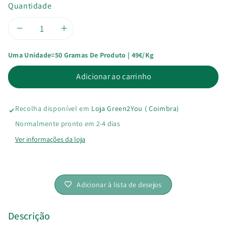
Quantidade
Diminuir
Aumentar
Uma Unidade=50 Gramas De Produto | 49€/kg
a
a
Adicionar ao carrinho
quantidade
quantidade
de
de
Recolha disponível em
Loja Green2You ( Coimbra)
Pepitas
Pepitas
Normalmente pronto em 2-4 dias
Ver informações da loja
de
de
Chocolate
Chocolate
Adicionar à lista de desejos
72%
72%
Vegan
Vegan
Descrição