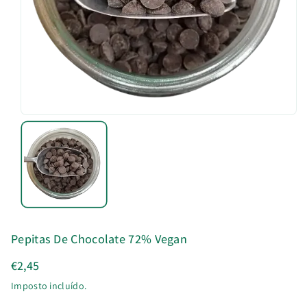
u
t
o
Pepitas De Chocolate 72% Vegan
€2,45
Imposto incluído.