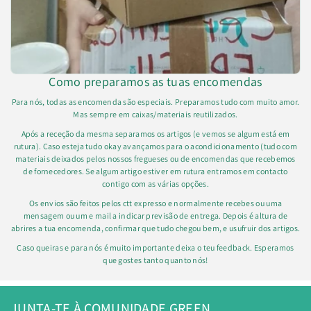
Como preparamos as tuas encomendas
Para nós, todas as encomenda são especiais. Preparamos tudo com muito amor.
Mas sempre em caixas/materiais reutilizados.
Após a receção da mesma separamos os artigos (e vemos se algum está em
rutura). Caso esteja tudo okay avançamos para o acondicionamento (tudo com
materiais deixados pelos nossos fregueses ou de encomendas que recebemos
de fornecedores. Se algum artigo estiver em rutura entramos em contacto
contigo com as várias opções.
Os envios são feitos pelos ctt expresso e normalmente recebes ou uma
mensagem ou um e mail a indicar previsão de entrega. Depois é altura de
abrires a tua encomenda, confirmar que tudo chegou bem, e usufruir dos artigos.
Caso queiras e para nós é muito importante deixa o teu feedback. Esperamos
que gostes tanto quanto nós!
JUNTA-TE À COMUNIDADE GREEN