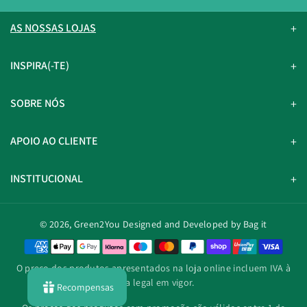
AS NOSSAS LOJAS
INSPIRA(-TE)
SOBRE NÓS
APOIO AO CLIENTE
INSTITUCIONAL
© 2026,
Green2You
Designed and Developed by Bag it
M
é
O preço dos produtos apresentados na loja online incluem IVA à
t
taxa legal em vigor.
Recompensas
o
d