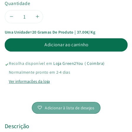
Quantidade
Diminuir
Aumentar
Uma Unidade=20 Gramas De Produto | 37.00€/kg
a
a
Adicionar ao carrinho
quantidade
quantidade
de
de
Recolha disponível em
Loja Green2You ( Coimbra)
Pimentão
Pimentão
Normalmente pronto em 2-4 dias
Ver informações da loja
Doce
Doce
fumado
fumado
Adicionar à lista de desejos
Bio
Bio
Descrição