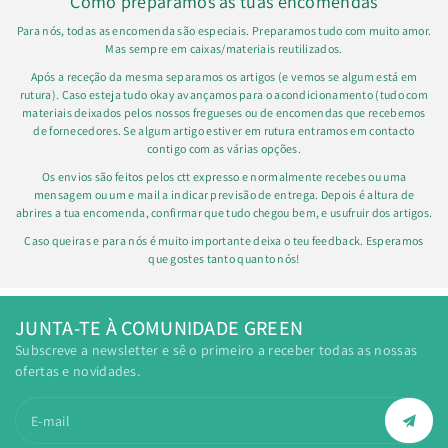
Como preparamos as tuas encomendas
Para nós, todas as encomenda são especiais. Preparamos tudo com muito amor.
Mas sempre em caixas/materiais reutilizados.
Após a receção da mesma separamos os artigos (e vemos se algum está em
rutura). Caso esteja tudo okay avançamos para o acondicionamento (tudo com
materiais deixados pelos nossos fregueses ou de encomendas que recebemos
de fornecedores. Se algum artigo estiver em rutura entramos em contacto
contigo com as várias opções.
Os envios são feitos pelos ctt expresso e normalmente recebes ou uma
mensagem ou um e mail a indicar previsão de entrega. Depois é altura de
abrires a tua encomenda, confirmar que tudo chegou bem, e usufruir dos artigos.
Caso queiras e para nós é muito importante deixa o teu feedback. Esperamos
que gostes tanto quanto nós!
JUNTA-TE À COMUNIDADE GREEN
Subscreve a newsletter e sê o primeiro a receber todas as nossas
ofertas e novidades.
E-mail