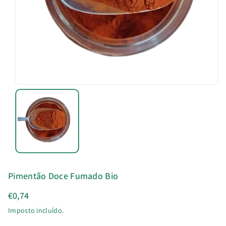
u
t
o
Pimentão Doce Fumado Bio
€0,74
Imposto incluído.