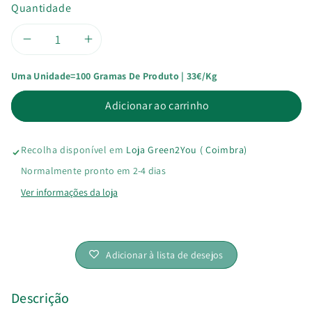
Quantidade
Diminuir
Aumentar
Uma Unidade=100 Gramas De Produto | 33€/kg
a
a
Adicionar ao carrinho
quantidade
quantidade
de
de
Recolha disponível em
Loja Green2You ( Coimbra)
Proteína
Proteína
Normalmente pronto em 2-4 dias
Ver informações da loja
de
de
Ervilha
Ervilha
Adicionar à lista de desejos
Descrição