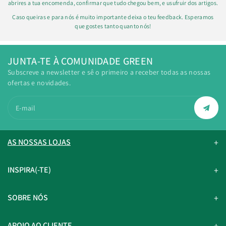
abrires a tua encomenda, confirmar que tudo chegou bem, e usufruir dos artigos.
Caso queiras e para nós é muito importante deixa o teu feedback. Esperamos
que gostes tanto quanto nós!
JUNTA-TE À COMUNIDADE GREEN
Subscreve a newsletter e sê o primeiro a receber todas as nossas
ofertas e novidades.
E-mail
AS NOSSAS LOJAS
INSPIRA(-TE)
SOBRE NÓS
APOIO AO CLIENTE