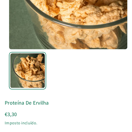
u
t
o
Proteína De Ervilha
€3,30
Imposto incluído.