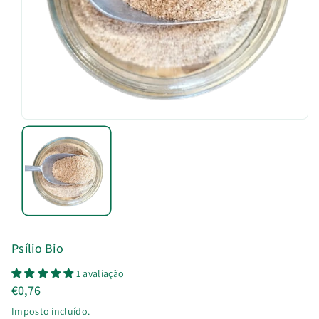
u
t
o
Psílio Bio
1 avaliação
€0,76
Imposto incluído.