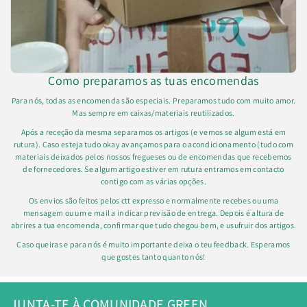
Como preparamos as tuas encomendas
Para nós, todas as encomenda são especiais. Preparamos tudo com muito amor.
Mas sempre em caixas/materiais reutilizados.
Após a receção da mesma separamos os artigos (e vemos se algum está em
rutura). Caso esteja tudo okay avançamos para o acondicionamento (tudo com
materiais deixados pelos nossos fregueses ou de encomendas que recebemos
de fornecedores. Se algum artigo estiver em rutura entramos em contacto
contigo com as várias opções.
Os envios são feitos pelos ctt expresso e normalmente recebes ou uma
mensagem ou um e mail a indicar previsão de entrega. Depois é altura de
abrires a tua encomenda, confirmar que tudo chegou bem, e usufruir dos artigos.
Caso queiras e para nós é muito importante deixa o teu feedback. Esperamos
que gostes tanto quanto nós!
JUNTA-TE À COMUNIDADE GREEN