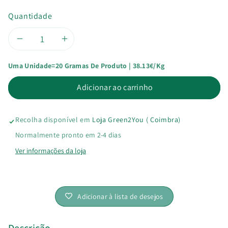
Quantidade
Diminuir
Aumentar
Uma Unidade=20 Gramas De Produto | 38.13€/kg
a
a
Adicionar ao carrinho
quantidade
quantidade
de
de
Recolha disponível em
Loja Green2You ( Coimbra)
Psílio
Psílio
Normalmente pronto em 2-4 dias
Ver informações da loja
Bio
Bio
Adicionar à lista de desejos
Descrição