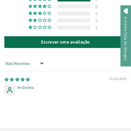
0
0
A minha lista de desejos
0
0
Escrever uma avaliação
Sort by
03/02/2026
Anônimo