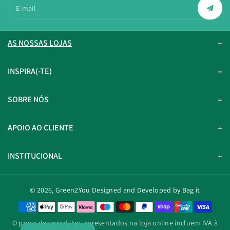
E-mail
AS NOSSAS LOJAS
INSPIRA(-TE)
SOBRE NÓS
APOIO AO CLIENTE
INSTITUCIONAL
© 2026,
Green2You
Designed and Developed by Bag it
M
é
O preço dos produtos apresentados na loja online incluem IVA à
t