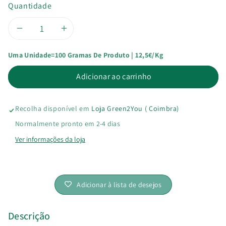
Quantidade
Diminuir
Aumentar
Uma Unidade=100 Gramas De Produto | 12,5€/kg
a
a
Adicionar ao carrinho
quantidade
quantidade
de
de
Recolha disponível em
Loja Green2You ( Coimbra)
Quinoa
Quinoa
Normalmente pronto em 2-4 dias
Ver informações da loja
Tricolor
Tricolor
Bio
Bio
Adicionar à lista de desejos
Descrição