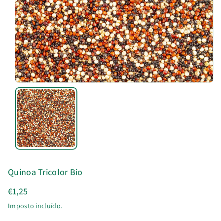
u
t
o
Quinoa Tricolor Bio
€1,25
Imposto incluído.