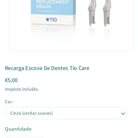
u
t
o
Recarga Escova De Dentes Tio Care
€5,00
Imposto incluído.
Cor:
Quantidade