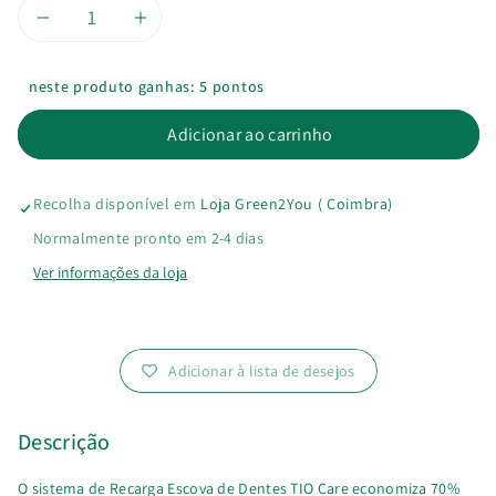
Diminuir
Aumentar
a
a
neste produto ganhas: 5 pontos
quantidade
quantidade
Adicionar ao carrinho
de
de
Recolha disponível em
Loja Green2You ( Coimbra)
Recarga
Recarga
Normalmente pronto em 2-4 dias
Escova
Escova
Ver informações da loja
de
de
Dentes
Dentes
Adicionar à lista de desejos
Tio
Tio
Descrição
Care
Care
O sistema de Recarga Escova de Dentes TIO Care economiza 70%