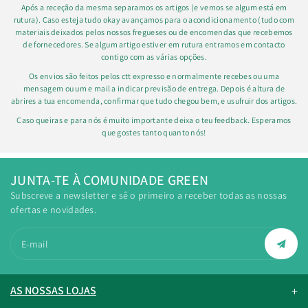
Após a receção da mesma separamos os artigos (e vemos se algum está em
rutura). Caso esteja tudo okay avançamos para o acondicionamento (tudo com
materiais deixados pelos nossos fregueses ou de encomendas que recebemos
de fornecedores. Se algum artigo estiver em rutura entramos em contacto
contigo com as várias opções.
Os envios são feitos pelos ctt expresso e normalmente recebes ou uma
mensagem ou um e mail a indicar previsão de entrega. Depois é altura de
abrires a tua encomenda, confirmar que tudo chegou bem, e usufruir dos artigos.
Caso queiras e para nós é muito importante deixa o teu feedback. Esperamos
que gostes tanto quanto nós!
JUNTA-TE À COMUNIDADE GREEN
Subscreve a newsletter e sê o primeiro a receber todas as nossas
ofertas e novidades.
E-mail
AS NOSSAS LOJAS