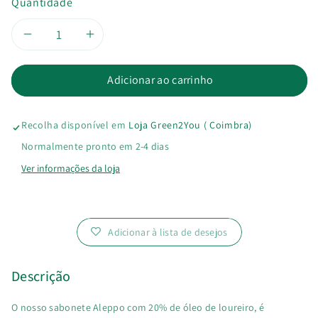
Quantidade
Diminuir
Aumentar
a
a
Adicionar ao carrinho
quantidade
quantidade
Recolha disponível em
Loja Green2You ( Coimbra)
de
de
Normalmente pronto em 2-4 dias
Sabão
Sabão
Ver informações da loja
de
de
Aleppo
Aleppo
Adicionar à lista de desejos
Descrição
O nosso sabonete Aleppo com 20% de óleo de loureiro, é