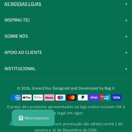
AS NOSSAS LOJAS
INSPIRA(-TE)
SOBRE NÓS
APOIO AO CLIENTE
INSTITUCIONAL
© 2026,
Green2You
Designed and Developed by Bag it
M
é
O preço dos produtos apresentados na loja online incluem IVA à
t
taxa legal em vigor.
o
Recompensas
d
Os preços dos produtos com promoção são válidos entre 1 de
o
Janeiro e 31 de Dezembro de 2026.