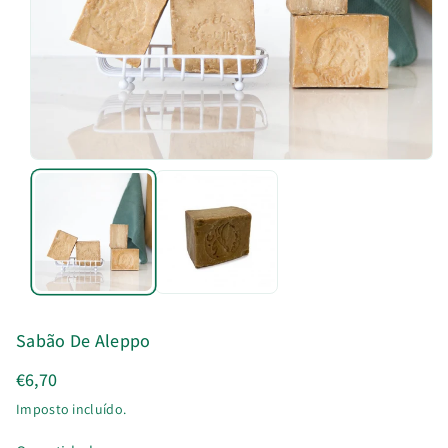
u
t
o
Sabão De Aleppo
€6,70
Imposto incluído.