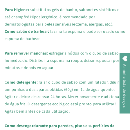
Para Higiene:
substitui os géis de banho, sabonetes sintéticos e
até champôs! Hipoalergénico, é recomendado por
dermatologistas para peles sensíveis (eczema, alergias, etc.).
Como sabão de barbear:
faz muita espuma e pode ser usado como
espuma de barbear.
Para remover manchas:
esfregar a nódoa com o cubo de sabão
humedecido. Distribuir a espuma na roupa, deixar repousar por 10
A minha lista de desejos
minutos e depois enxaguar.
C
omo detergente:
ralar o cubo de sabão com um ralador. diluir
um punhado das aparas obtidas (60g) em 1L de água quente.
Agitar e deixar descansar 24 horas. Mexer novamente e adicionar 1L
de água fria. O detergente ecológico está pronto para utilizar!
Agitar bem antes de cada utilização.
Como desengordurante para paredes, pisos e superfícies da