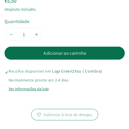
€5,50
Imposto incluído.
Quantidade
Diminuir
Aumentar
a
a
Adicionar ao carrinho
quantidade
quantidade
Recolha disponível em
Loja Green2You ( Coimbra)
de
de
Normalmente pronto em 2-4 dias
Sabão
Sabão
Ver informações da loja
de
de
Marselha
Marselha
Adicionar à lista de desejos