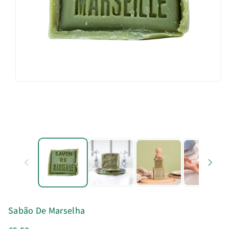
u
t
o
Sabão De Marselha