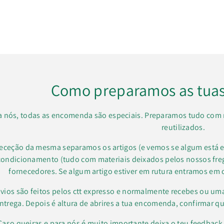
Como preparamos as tua
a nós, todas as encomenda são especiais. Preparamos tudo com 
reutilizados.
receção da mesma separamos os artigos (e vemos se algum está e
condicionamento (tudo com materiais deixados pelos nossos f
fornecedores. Se algum artigo estiver em rutura entramos em 
vios são feitos pelos ctt expresso e normalmente recebes ou um
ntrega. Depois é altura de abrires a tua encomenda, confirmar qu
Caso queiras e para nós é muito importante deixa o teu feedbac