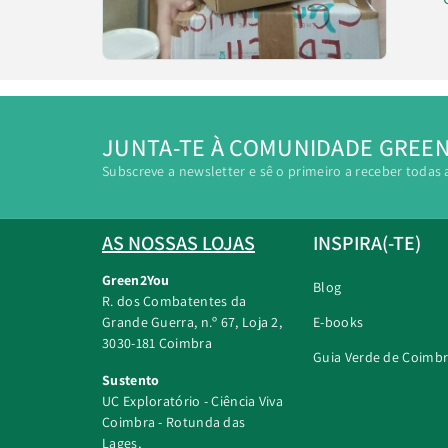
JUNTA-TE À COMUNIDADE GREE
Subscreve a newsletter e sê o primeiro a receber todas 
AS NOSSAS LOJAS
INSPIRA(-TE)
Green2You
Blog
R. dos Combatentes da
Grande Guerra, n.º 67, Loja 2,
E-books
3030-181 Coimbra
Guia Verde de Coimb
Sustento
UC Exploratório - Ciência Viva
Coimbra - Rotunda das
Lages,