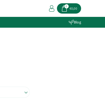
0
€0,00
Blog