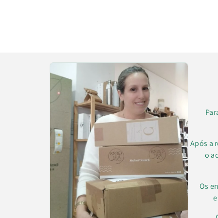
Par
Após a 
o a
Os en
e