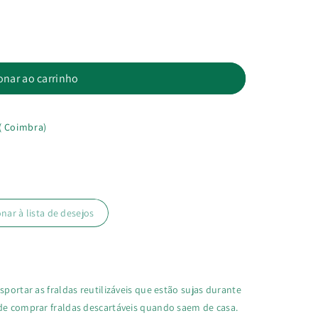
onar ao carrinho
( Coimbra)
onar à lista de desejos
sportar as fraldas reutilizáveis que estão sujas durante
 de comprar fraldas descartáveis quando saem de casa.