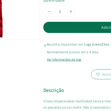
Quantidade
Diminuir
Aumentar
a
a
Adici
quantidade
quantidade
Recolha disponível em
Loja Green2You 
de
de
Normalmente pronto em 2-4 dias
Saco
Saco
Ver informações da loja
Impermeável
Impermeável
Adici
Descrição
O saco impermeável reutilizável serve a tran
os passeios ou na creche. Não é necessário