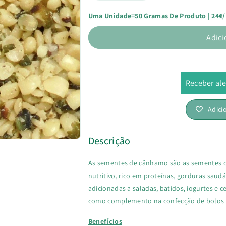
Uma Unidade=50 Gramas De Produto | 24€
a
a
Adici
quantidade
quantidade
de
de
Sementes
Sementes
Receber ale
de
de
Adici
Cânhamo
Cânhamo
Descrição
Bio
Bio
As sementes de cânhamo são as sementes d
nutritivo, rico em proteínas, gorduras saud
adicionadas a saladas, batidos, iogurtes e c
como complemento na confecção de bolos 
Benefícios