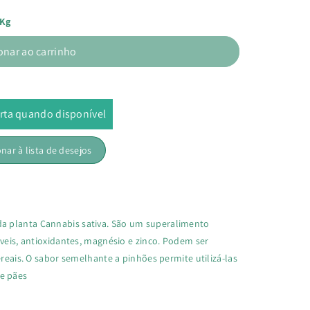
/kg
onar ao carrinho
rta quando disponível
onar à lista de desejos
a planta Cannabis sativa. São um superalimento
áveis, antioxidantes, magnésio e zinco. Podem ser
ereais. O sabor semelhante a pinhões permite utilizá-las
e pães