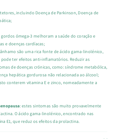
otetores, incluindo Doença de Parkinson, Doença de
ática;
os gordos ómega-3 melhoram a saúde do coração e
as e doenças cardíacas;
cânhamo são uma rica fonte de ácido gama-linolénico,
de ter efeitos anti-inflamatórios. Reduzir as
ntomas de doenças crónicas, como: síndrome metabólica,
doença hepática gordurosa não relacionada ao álcool;
isto conterem vitamina E e zinco, nomeadamente a
 menopausa
: estes sintomas são muito provavelmente
lactina. O ácido gama-linolénico, encontrado nas
 E1, que reduz os efeitos da prolactina.