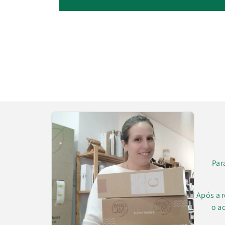
Par
Após a 
o a