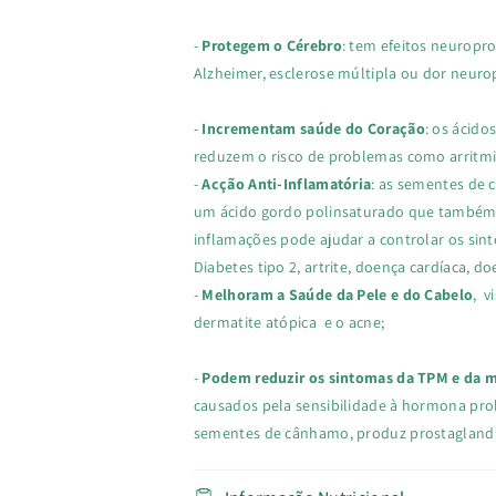
-
Protegem o Cérebro
: tem efeitos neuropr
Alzheimer, esclerose múltipla ou dor neurop
-
Incrementam saúde do Coração
: os ácid
reduzem o risco de problemas como arritmi
-
Acção Anti-Inflamatória
: as sementes de 
um ácido gordo polinsaturado que também po
inflamações pode ajudar a controlar os si
Diabetes tipo 2, artrite, doença cardíaca, 
-
Melhoram a Saúde da Pele e do Cabelo
, v
dermatite atópica e o acne;
-
Podem reduzir os sintomas da TPM e da
causados ​​pela sensibilidade à hormona pro
sementes de cânhamo, produz prostaglandina