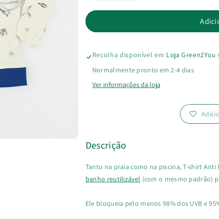
a
a
Adici
quantidade
quantidade
Recolha disponível em
Loja Green2You 
de
de
Normalmente pronto em 2-4 dias
T-
T-
Ver informações da loja
shirt
shirt
Adici
Anti
Anti
UV
UV
Descrição
Tanto na praia como na piscina, T-shirt Anti
banho reutilizável
(com o mesmo padrão) p
Ele bloqueia pelo menos 98% dos UVB e 95%