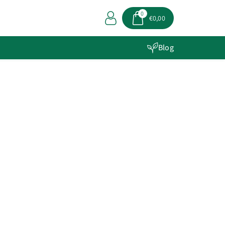
0
€0,00
Blog