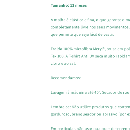
Tamanho: 12 meses
A malha é elástica e fina, o que garante o 
completamente livre nos seus movimentos. A
que permite que seja fácil de vestir.
Fralda 100% microfibra Meryl®, bolsa em pol
Tex 100. A T-shirt Anti UV seca muito rapida
cloro e ao sal.
Recomendamos:
Lavagem à máquina até 40°. Secador de roup
Lembre-se: Não utilize produtos que conten
gorduroso, branqueador ou abrasivo (por ex
Em particular, não usar qualquer detergent