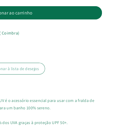
onar ao carrinho
( Coimbra)
onar à lista de desejos
 UV é o acessório essencial para usar com a fralda de
ara um banho 100% sereno.
 dos UVA graças à proteção UPF 50+.