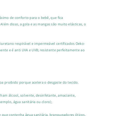
máximo de conforto para o bebê, que fica
lém disso, a gola e as mangas são muito elásticas, o
iuretano respirável e impermeável certificados Oeko-
mente e é anti UVA e UVB; resistente perfeitamente ao
a proibido porque acelera o desgaste do tecido.
ham álcool, solvente, desinfetante, amaciante,
emplo, água sanitária ou cloro);
e que contenha água sanitária, branqueadores óticos,