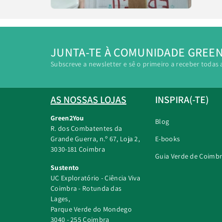
JUNTA-TE À COMUNIDADE GREE
Subscreve a newsletter e sê o primeiro a receber todas 
AS NOSSAS LOJAS
INSPIRA(-TE)
Green2You
Blog
R. dos Combatentes da
Grande Guerra, n.º 67, Loja 2,
E-books
3030-181 Coimbra
Guia Verde de Coimb
Sustento
UC Exploratório - Ciência Viva
Coimbra - Rotunda das
Lages,
Parque Verde do Mondego
3040 - 255 Coimbra