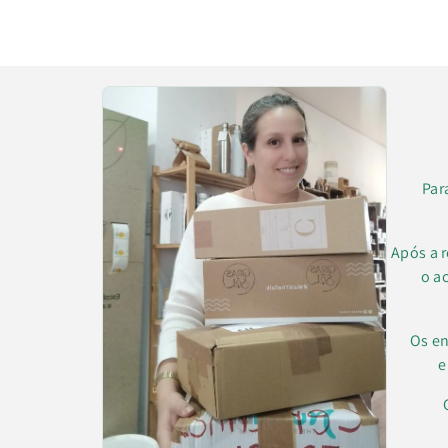
Par
Após a 
o a
Os en
e