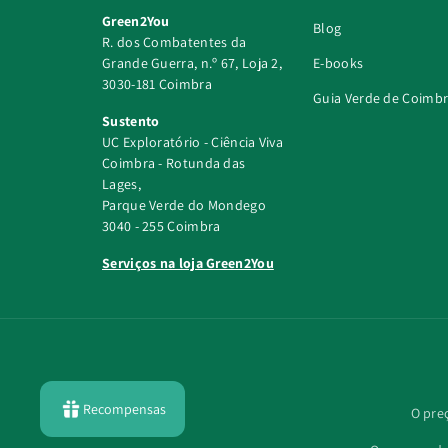
Green2You
Blog
R. dos Combatentes da
Grande Guerra, n.º 67, Loja 2,
E-books
3030-181 Coimbra
Guia Verde de Coimb
Sustento
UC Exploratório - Ciência Viva
Coimbra - Rotunda das
Lages,
Parque Verde do Mondego
3040 - 255 Coimbra
Serviços na loja Green2You
Recompensas
O pre