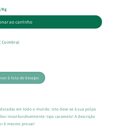
€/kg
onar ao carrinho
( Coimbra)
onar à lista de desejos
adoradas em todo o mundo. Isto deve-se à sua polpa
abor inconfundivelmente: tipo caramelo! A descrição
lhor é mesmo provar!