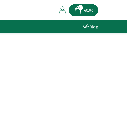
0
€0,00
Blog