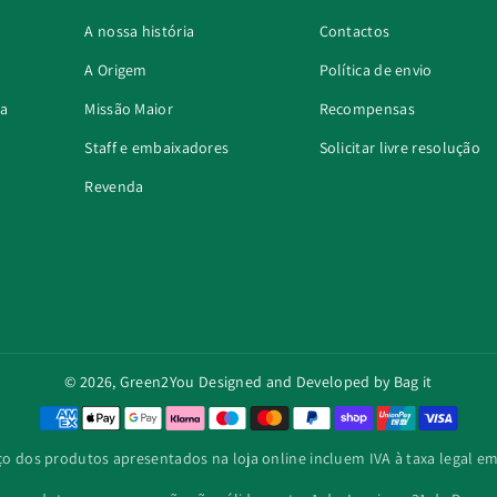
A nossa história
Contactos
A Origem
Política de envio
ra
Missão Maior
Recompensas
Staff e embaixadores
Solicitar livre resolução
Revenda
© 2026,
Green2You
Designed and Developed by Bag it
M
é
ço dos produtos apresentados na loja online incluem IVA à taxa legal em 
t
o