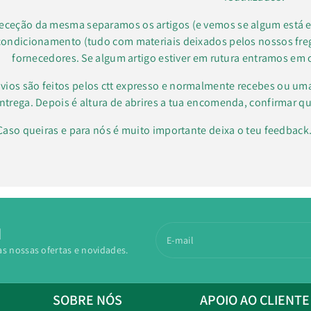
receção da mesma separamos os artigos (e vemos se algum está e
condicionamento (tudo com materiais deixados pelos nossos f
fornecedores. Se algum artigo estiver em rutura entramos em 
vios são feitos pelos ctt expresso e normalmente recebes ou um
ntrega. Depois é altura de abrires a tua encomenda, confirmar qu
Caso queiras e para nós é muito importante deixa o teu feedbac
N
E-mail
as nossas ofertas e novidades.
SOBRE NÓS
APOIO AO CLIENTE