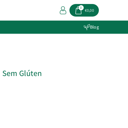
0
€0,00
Blog
a Sem Glúten