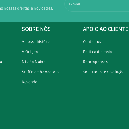
N
E-mail
as nossas ofertas e novidades.
SOBRE NÓS
APOIO AO CLIENTE
A nossa história
Contactos
A Origem
Política de envio
ra
Missão Maior
Recompensas
Staff e embaixadores
Solicitar livre resolução
Revenda