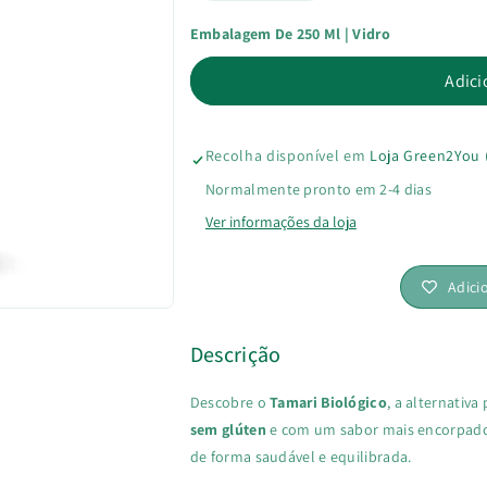
Embalagem De 250 Ml | Vidro
a
a
Adici
quantidade
quantidade
de
de
Recolha disponível em
Loja Green2You 
Tamari
Tamari
Normalmente pronto em 2-4 dias
-
-
Ver informações da loja
Molho
Molho
Adici
de
de
Descrição
Soja
Soja
Descobre o
Tamari Biológico
, a alternativ
sem
sem
sem glúten
e com um sabor mais encorpado, 
Glúten
Glúten
de forma saudável e equilibrada.