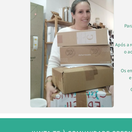
Par
Após a 
o a
Os en
e