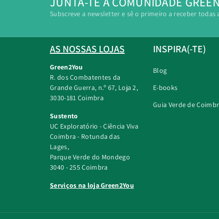
JUNTA-TE À COMUNIDADE GREE
Subscreve a newsletter e sê o primeiro a receber todas 
AS NOSSAS LOJAS
INSPIRA(-TE)
Green2You
Blog
R. dos Combatentes da
Grande Guerra, n.º 67, Loja 2,
E-books
3030-181 Coimbra
Guia Verde de Coimb
Sustento
UC Exploratório - Ciência Viva
Coimbra - Rotunda das
Lages,
Parque Verde do Mondego
3040 - 255 Coimbra
Serviços na loja Green2You