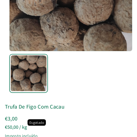
u
t
o
Trufa De Figo Com Cacau
€3,00
Esgotado
Preço
por
€50,00
/
kg
unitário
Imposto incluído.