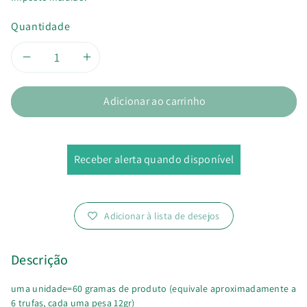
Quantidade
Diminuir
Aumentar
a
a
Adicionar ao carrinho
quantidade
quantidade
de
de
Receber alerta quando disponível
Trufa
Trufa
de
de
Adicionar à lista de desejos
Figo
Figo
Descrição
com
com
uma unidade=60 gramas de produto (equivale aproximadamente a
Cacau
Cacau
6 trufas, cada uma pesa 12gr)