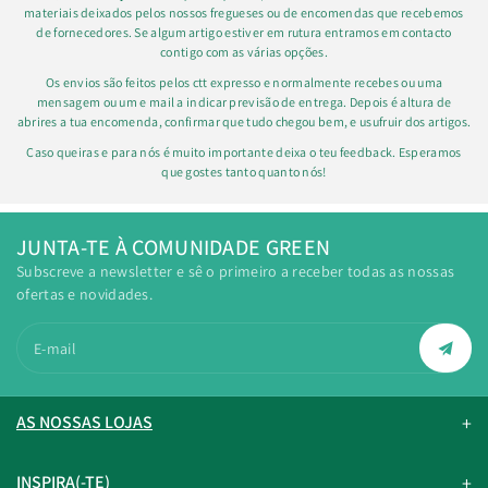
materiais deixados pelos nossos fregueses ou de encomendas que recebemos
de fornecedores. Se algum artigo estiver em rutura entramos em contacto
contigo com as várias opções.
Os envios são feitos pelos ctt expresso e normalmente recebes ou uma
mensagem ou um e mail a indicar previsão de entrega. Depois é altura de
abrires a tua encomenda, confirmar que tudo chegou bem, e usufruir dos artigos.
Caso queiras e para nós é muito importante deixa o teu feedback. Esperamos
que gostes tanto quanto nós!
JUNTA-TE À COMUNIDADE GREEN
Subscreve a newsletter e sê o primeiro a receber todas as nossas
ofertas e novidades.
E-mail
AS NOSSAS LOJAS
INSPIRA(-TE)