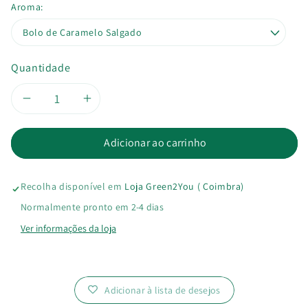
Aroma:
Quantidade
Diminuir
Aumentar
a
a
Adicionar ao carrinho
quantidade
quantidade
Recolha disponível em
Loja Green2You ( Coimbra)
de
de
Normalmente pronto em 2-4 dias
Vela
Vela
Ver informações da loja
em
em
Copo
Copo
Adicionar à lista de desejos