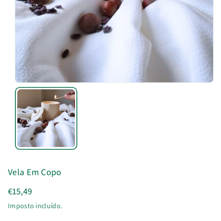
u
t
o
Vela Em Copo
€15,49
Imposto incluído.