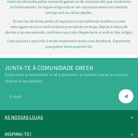
materiais deixados pelos nossos fregueses ou de encomendas que recebemos
de fornecedores. Se algum artigo estiver em rutura entramos em contacto
contigo com as várias opções.
Os envios são feitos pelos ctt expresso e normalmente recebes ou uma
mensagem ou um e mail a indicar previsão de entrega. Depois é altura de
abrires a tua encomenda, confirmar que tudo chegou bem, e usufruir dos artigos.
Caso queiras e para nós é muito importante deixa o teu feedback. Esperamos
que gostes tanto quanto nós!
JUNTA-TE À COMUNIDADE GREEN
Subscreve a newsletter e sê o primeiro a receber todas as nossas
ofertas e novidades.
E-mail
AS NOSSAS LOJAS
INSPIRA(-TE)