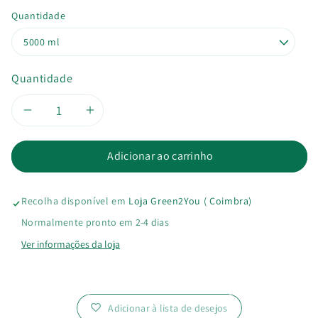
Quantidade
Quantidade
Diminuir
Aumentar
a
a
Adicionar ao carrinho
quantidade
quantidade
Recolha disponível em
Loja Green2You ( Coimbra)
de
de
Normalmente pronto em 2-4 dias
Vinagre
Vinagre
Ver informações da loja
Álcool
Álcool
Adicionar à lista de desejos