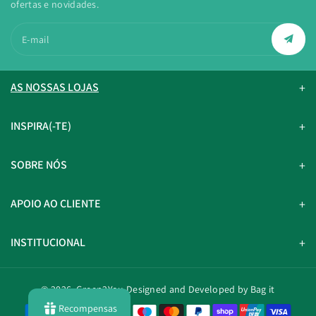
ofertas e novidades.
E-mail
AS NOSSAS LOJAS
INSPIRA(-TE)
SOBRE NÓS
APOIO AO CLIENTE
INSTITUCIONAL
© 2026,
Green2You
Designed and Developed by Bag it
Recompensas
M