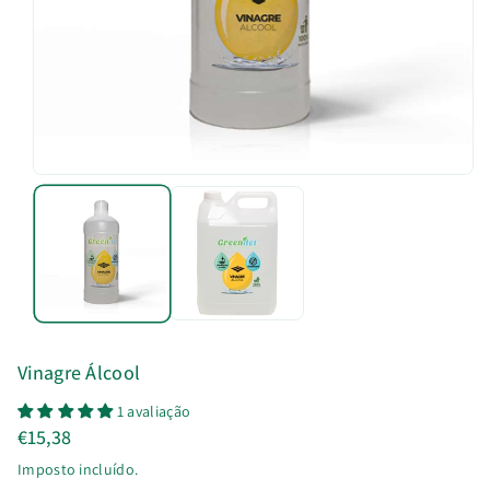
u
t
o
Vinagre Álcool
1 avaliação
€15,38
Imposto incluído.