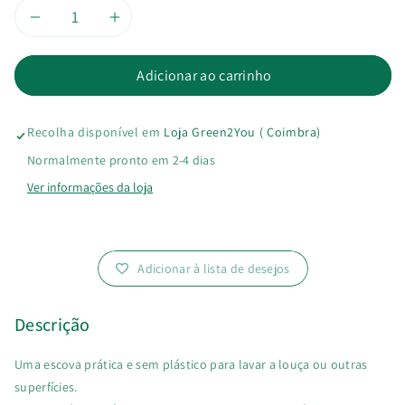
Diminuir
Aumentar
a
a
Adicionar ao carrinho
quantidade
quantidade
Recolha disponível em
Loja Green2You ( Coimbra)
de
de
Normalmente pronto em 2-4 dias
Escova
Escova
Ver informações da loja
para
para
Lavar
Lavar
Adicionar à lista de desejos
Louça
Louça
Descrição
|
|
Uma escova prática e sem plástico para lavar a louça ou outras
Cabeça
Cabeça
superfícies.