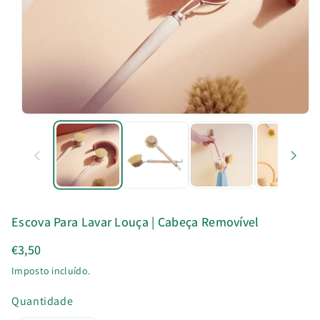
u
t
o
Escova Para Lavar Louça | Cabeça Removível
€3,50
Imposto incluído.
Quantidade