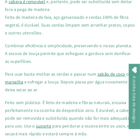
A
cabeça é removível
e, portanto, pode ser substituída sem deitar
Removível
Removível
fora a pega de madeira.
Feita de madeira de faia, aço galvanizado e cerdas 100% de fibra
vegetal, é durável. Suas cerdas limpam sem arranhar pratos, copos
e outros utensílios.
Combinar eficiência e simplicidade, preservando o nosso planeta.
A escova de louça permite que esfregues a gordura sem danificar
as superfícies.
Para usar basta molhar as cerdas e passar num
sabão de coco
ou
A minha lista de desejos
marselha
e esfregar a louça. Depois passa por água novamente
deixa secar ao ar.
Feito sem plástico. É feito de madeira e fibras naturais, encaixa
perfeitamente na cozinha de desperdício zero. É durável, a cabeça
pode ser removida e substituída quando não for mais adequada
para uso. Use o
suporte
para pendurar a escova entre os usos, ela
secará mais rápido e estará sempre à mão.