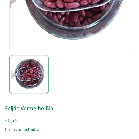
u
t
o
Feijão Vermelho Bio
€0,75
Imposto incluído.