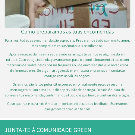
Como preparamos as tuas encomendas
Para nós, todas as encomenda são especiais. Preparamos tudo com muito amor.
Mas sempre em caixas/materiais reutilizados.
Após a receção da mesma separamos os artigos (e vemos se algum está em
rutura). Caso esteja tudo okay avançamos para o acondicionamento (tudo com
materiais deixados pelos nossos fregueses ou de encomendas que recebemos
de fornecedores. Se algum artigo estiver em rutura entramos em contacto
contigo com as várias opções.
Os envios são feitos pelos ctt expresso e normalmente recebes ou uma
mensagem ou um e mail a indicar previsão de entrega. Depois é altura de
abrires a tua encomenda, confirmar que tudo chegou bem, e usufruir dos artigos.
Caso queiras e para nós é muito importante deixa o teu feedback. Esperamos
que gostes tanto quanto nós!
JUNTA-TE À COMUNIDADE GREEN