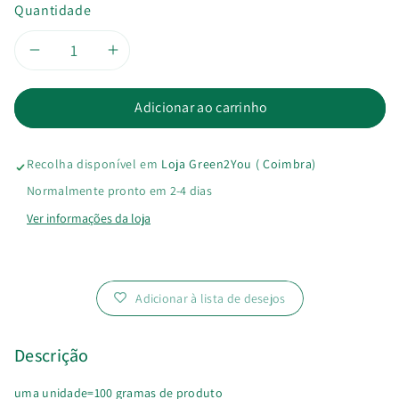
Quantidade
Diminuir
Aumentar
a
a
Adicionar ao carrinho
quantidade
quantidade
Recolha disponível em
Loja Green2You ( Coimbra)
de
de
Normalmente pronto em 2-4 dias
Feijão
Feijão
Ver informações da loja
Vermelho
Vermelho
Bio
Bio
Adicionar à lista de desejos
Descrição
uma unidade=100 gramas de produto