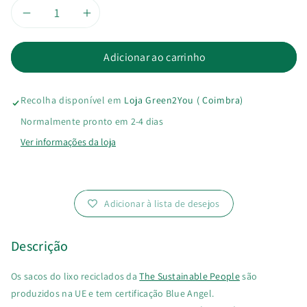
Diminuir
Aumentar
a
a
Adicionar ao carrinho
quantidade
quantidade
Recolha disponível em
Loja Green2You ( Coimbra)
de
de
Normalmente pronto em 2-4 dias
Saco
Saco
Ver informações da loja
do
do
Lixo
Lixo
Adicionar à lista de desejos
Reciclado
Reciclado
Descrição
20
20
Os sacos do lixo reciclados da
The Sustainable People
são
Lts
Lts
produzidos na UE e tem certificação Blue Angel.