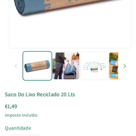
u
t
o
Saco Do Lixo Reciclado 20 Lts
€1,49
Imposto incluído.
Quantidade