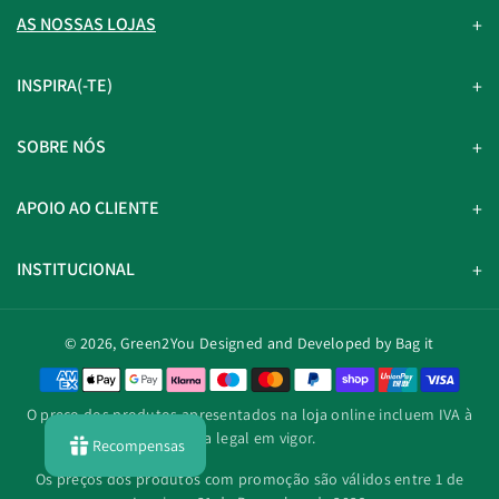
AS NOSSAS LOJAS
INSPIRA(-TE)
SOBRE NÓS
APOIO AO CLIENTE
INSTITUCIONAL
© 2026,
Green2You
Designed and Developed by Bag it
M
é
O preço dos produtos apresentados na loja online incluem IVA à
t
taxa legal em vigor.
Recompensas
o
d
Os preços dos produtos com promoção são válidos entre 1 de
o