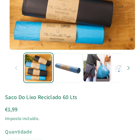
u
t
o
Saco Do Lixo Reciclado 60 Lts
€1,99
Imposto incluído.
Quantidade