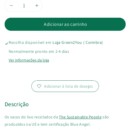
Diminuir
Aumentar
a
a
Adicionar ao carrinho
quantidade
quantidade
Recolha disponível em
Loja Green2You ( Coimbra)
de
de
Normalmente pronto em 2-4 dias
Saco
Saco
Ver informações da loja
do
do
Lixo
Lixo
Adicionar à lista de desejos
Reciclado
Reciclado
Descrição
60
60
Os sacos do lixo reciclados da
The Sustainable People
são
Lts
Lts
produzidos na UE e tem certificação Blue Angel.