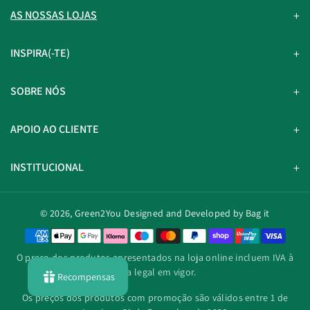
AS NOSSAS LOJAS
INSPIRA(-TE)
SOBRE NÓS
APOIO AO CLIENTE
INSTITUCIONAL
© 2026,
Green2You
Designed and Developed by Bag it
M
é
O preço dos produtos apresentados na loja online incluem IVA à
t
taxa legal em vigor.
Recompensas
o
d
Os preços dos produtos com promoção são válidos entre 1 de
o